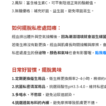
2.鳳梨：富含維生素C，可平衡陰道正常的酸鹼值。
3.無糖優格：補充好菌、益生菌，避免壞菌滋生。
如何擺脫私密處悶癢：
經血排出體外與空氣接觸後，
因為潮濕環境就會滋生細
若衛生棉沒有勤更換，經血與肌膚長時間接觸與摩擦，
私密處產生的
分泌物，顏色和氣味
也會有影響喔，
點我
日常好習慣，擺脫異味
1.定期更換衛生用品
，衛生棉更換頻率2~4小時，棉條約4
2.抗菌私密清潔用品
，挑選弱酸性pH3.5-4.0，維持私
3.多喝水、不憋尿
，避免泌尿道感染。
4.挑選透氣布料的內褲
，避免摩擦導致肌膚更不適。