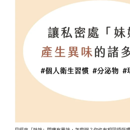
月經來「妹妹」悶癢有異味，怎麼辦？你也有相同煩惱