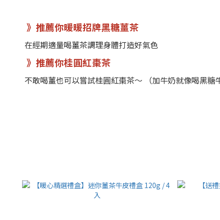
》推薦你暖暖招牌黑糖薑茶
在經期適量喝薑茶調理身體打造好氣色
》推薦你桂圓紅棗茶
不敢喝薑也可以嘗試桂圓紅棗茶～ （加牛奶就像喝黑糖