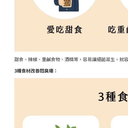
甜食、辣椒、重鹹食物、酒精等，容易讓細菌滋生，就
3種食材改善悶臭癢：