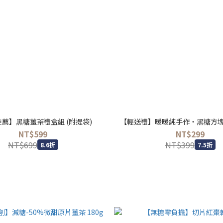
薦】黑糖薑茶禮盒組 (附提袋)
【輕送禮】暖暖純手作・黑糖方塊茶磚
NT$599
NT$299
NT$699
NT$399
8.6折
7.5折