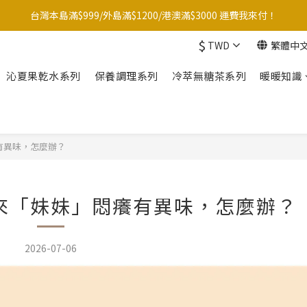
台灣本島滿$999/外島滿$1200/港澳滿$3000 運費我來付！
台灣本島滿$999/外島滿$1200/港澳滿$3000 運費我來付！
$
TWD
繁體中
點☝️加入LINE官方帳號綁定好友再領取$50購物金
沁夏果乾水系列
保養調理系列
冷萃無糖茶系列
暖暖知識
夏季滿額大放送！全館滿1500元贈暖暖防水購物袋~
台灣本島滿$999/外島滿$1200/港澳滿$3000 運費我來付！
有異味，怎麼辦？
來「妹妹」悶癢有異味，怎麼辦？
2026-07-06