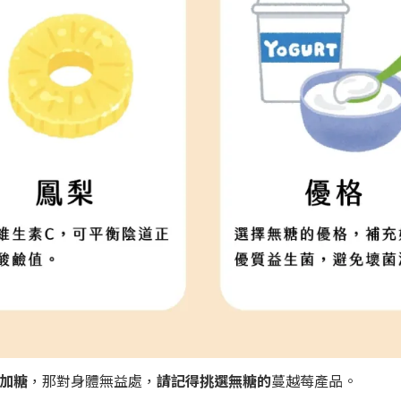
加糖
，那對身體無益處，
請記得挑選無糖的
蔓越莓產品。