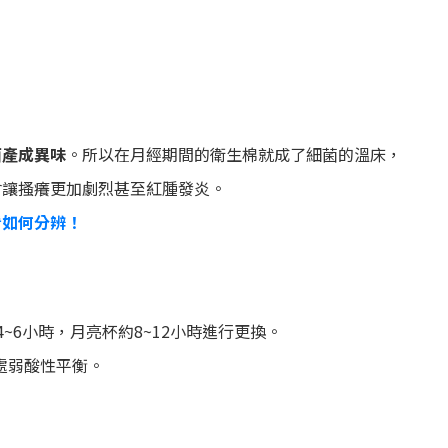
菌產成異味
。所以在月經期間的衛生棉就成了細菌的溫床，
會讓搔癢更加劇烈甚至紅腫發炎。
看如何分辨！
~6小時，月亮杯約8~12小時進行更換。
密處弱酸性平衡。