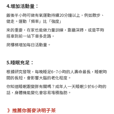
4.增加活動量：
飯後半小時可做有氧運動持續20分鐘以上，例如散步、
健走。運動「頻率」比「強度」
來的重要，在家也能做力量訓練，靠牆深蹲，或是平時
搭車到前一站下車多走路，
爬樓梯增加每日活動量。
5.睡眠充足：
根據研究發現，每晚睡足6~7小時的人壽命最長，睡眠時
間的長短，會影響大腦的老化程度。
你知道睡眠跟變胖有關嗎？成年人一天睡眠少於6小時的
話，身體機能變化會容易堆積脂肪。
》推薦你
蕎麥決明子茶