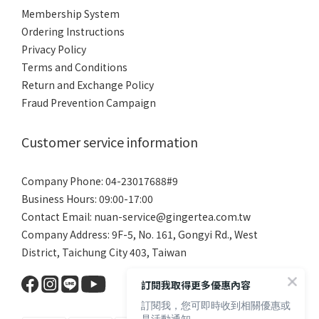
Membership System
Ordering Instructions
Privacy Policy
Terms and Conditions
Return and Exchange Policy
Fraud Prevention
Campaign
Customer service information
Company Phone: 04-23017688#9
Business Hours: 09:00-17:00
Contact Email: nuan-service@gingertea.com.tw
Company Address: 9F-5, No. 161, Gongyi Rd., West
District, Taichung City 403, Taiwan
訂閱我取得更多優惠內容
訂閱我，您可即時收到相關優惠或
是活動通知。