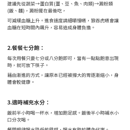
建議先從蔬菜→蛋白質(蛋、豆、魚、肉類)→澱粉類
(飯、麵)，澱粉擺在最後吃，
可減緩血糖上升。進食速度請細嚼慢嚥，狼吞虎嚥會讓
血糖在短時間內飆升，容易造成身體負擔。
2.餐餐七分飽：
每次用餐只要七分或八分飽即可，當有一點點飽意出現
時，就可放下筷子。
藉由漸進的方式，讓原本已經被撐大的胃逐漸縮小，身
體會較健康。
3.適時補充水分：
飯前半小時喝一杯水，增加飽足感。飯後半小時補水小
口分次喝。
餐間規律喝水降低飢餓感，喝水有助於體內代謝。