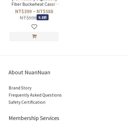
Fiber Buckwheat Cassia
Seed Tea (12 Packs)
NT$399 ~ NT$588
NT$598
9.8折
About NuanNuan
Brand Story
Frequently Asked Questions
Safety Certification
Membership Services