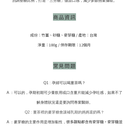
別調整糖比例，打造「三分糖」微甜口感，減少多餘熱量攝取。
商品資訊
成份：竹薑、砂糖、麥芽糖 / 產地：台灣
淨重：180g
/ 保存期限：12個月
常見問題
Q1 : 孕婦可以喝薑茶嗎？
A ：可以的，
孕期初期可少量飲用或口含薑片能減少
孕吐感
，如果不了
解身體狀況還是要詢問專業醫師。
Q2 : 薑茶裡的麥芽糖會讓補乳期的媽媽退奶嗎？
很多甜點都含有麥芽糖，麥芽糖並
A ：麥芽糖的主要作用是增加黏性，