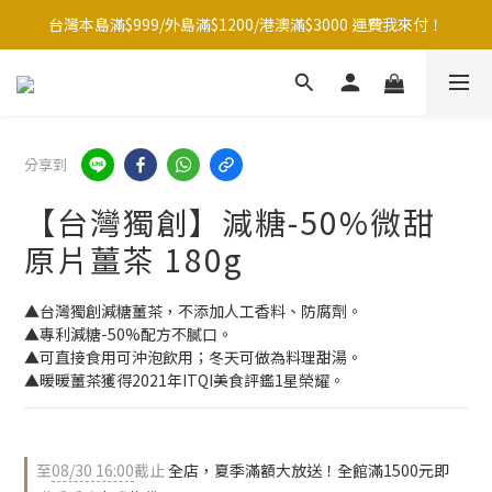
台灣本島滿$999/外島滿$1200/港澳滿$3000 運費我來付！
台灣本島滿$999/外島滿$1200/港澳滿$3000 運費我來付！
點☝️加入LINE官方帳號綁定好友再領取$50購物金
夏季滿額大放送！全館滿1500元贈暖暖防水購物袋~
分享到
台灣本島滿$999/外島滿$1200/港澳滿$3000 運費我來付！
【台灣獨創】減糖-50%微甜
原片薑茶 180g
▲台灣獨創減糖薑茶，不添加人工香料、防腐劑。
▲專利減糖-50%配方不膩口。
▲可直接食用可沖泡飲用；冬天可做為料理甜湯。
▲暖暖薑茶獲得2021年ITQI美食評鑑1星榮耀。
至
08/30 16:00
截止
全店，夏季滿額大放送！全館滿1500元即