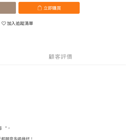
立即購買
加入追蹤清單
顧客評價
莓 “，
天都願意多喝幾杯！