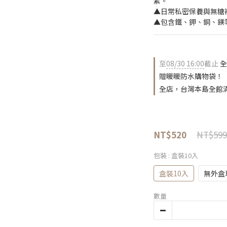
素。
▲日常私密保養與無糖
▲包含鐵、鉀、銅、鎂
至
08/30 16:00
截止
全
贈暖暖防水購物袋！
全店，台灣本島全館滿
NT$599
NT$520
包裝
: 盒裝10入
盒裝10入
無外盒
數量