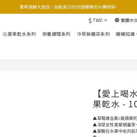
夏季滿額大放送！全館滿1500元贈暖暖防水購物袋~
台灣本島滿$999/外島滿$1200/港澳滿$3000 運費我來付！
台灣本島滿$999/外島滿$1200/港澳滿$3000 運費我來付！
$
TWD
繁體中
沁夏果乾水系列
保養調理系列
冷萃無糖茶系列
暖暖知識
【愛上喝
果乾水 - 1
▲草莓維生素c是蘋果的
▲深受女性喜愛銷量第
▲葉酸在水果中名列前