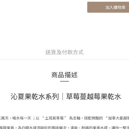
加入購物車
送貨及付款方式
商品描述
沁夏果乾水系列│草莓蔓越莓果乾水
三萬天，喝水每一天 ；
以
“ 土耳其草莓 ”
為主軸，
搭配微酸的
“ 加拿大蔓越
酸甜果香，
為白開水增添剛好的風味層次，
清爽、耐喝的果香水感，
讓你一整