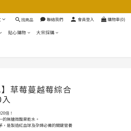
文
聯絡我們
會員登入
購物車(0)
找商品
貼心購物
大宗採購
立即購買
水】草莓蔓越莓綜合
0入
20倍！
一的無糖微酸果乾水。 
茅，是製造紅血球及孕婦必備的關鍵營養