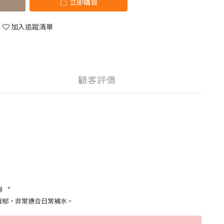
立即購買
加入追蹤清單
顧客評價
瓣
“
濃郁，非常適合日常補水。