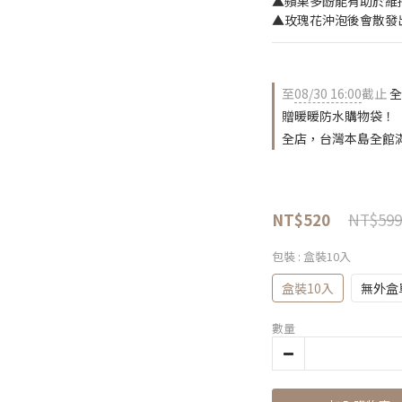
▲蘋果多酚能有助於維
▲玫瑰花沖泡後會散發
至
08/30 16:00
截止
全
贈暖暖防水購物袋！
全店，台灣本島全館滿
NT$599
NT$520
包裝
: 盒裝10入
盒裝10入
無外盒
數量