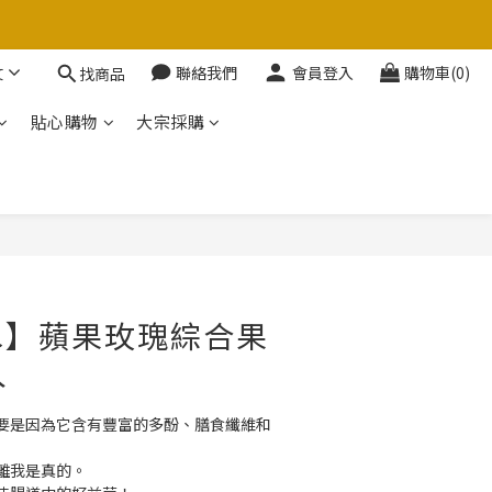
文
聯絡我們
會員登入
購物車(0)
找商品
貼心購物
大宗採購
立即購買
水】蘋果玫瑰綜合果
入
要是因為它含有豐富的多酚、膳食纖維和
離我是真的。