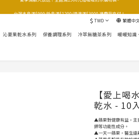
台灣本島滿$999/外島滿$1200/港澳滿$3000 運費我來付！
台灣本島滿$999/外島滿$1200/港澳滿$3000 運費我來付！
$
TWD
繁體中
點☝️加入LINE官方帳號綁定好友再領取$50購物金
沁夏果乾水系列
保養調理系列
冷萃無糖茶系列
暖暖知識
夏季滿額大放送！全館滿1500元贈暖暖防水購物袋~
台灣本島滿$999/外島滿$1200/港澳滿$3000 運費我來付！
【愛上喝
乾水 - 10
▲蘋果對健康有益，主
鉀等功能性成分。
▲一天一蘋果，醫生遠