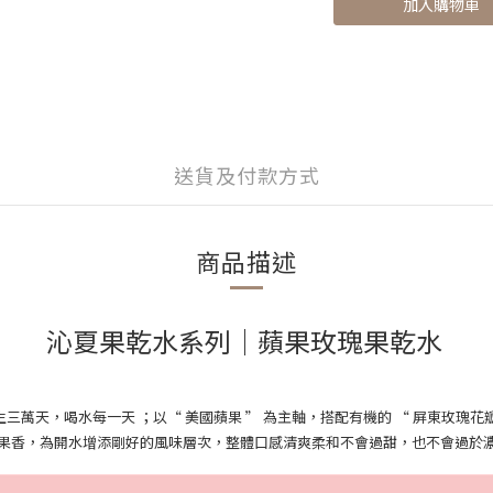
加入購物車
送貨及付款方式
商品描述
沁夏果乾水系列
│
蘋果玫瑰果乾水
生三萬天
，喝水每一天 ；
以
“ 美國蘋果 ”
為主軸，
搭配有機的
“ 屏東玫瑰花
果香，
為開水增添剛好的風味層次，
整體口感清爽柔和不會過甜，也不會過於