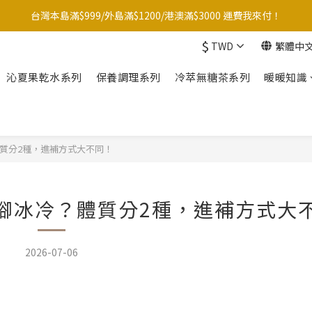
台灣本島滿$999/外島滿$1200/港澳滿$3000 運費我來付！
台灣本島滿$999/外島滿$1200/港澳滿$3000 運費我來付！
$
TWD
繁體中
點☝️加入LINE官方帳號綁定好友再領取$50購物金
沁夏果乾水系列
保養調理系列
冷萃無糖茶系列
暖暖知識
夏季滿額大放送！全館滿1500元贈暖暖防水購物袋~
台灣本島滿$999/外島滿$1200/港澳滿$3000 運費我來付！
質分2種，進補方式大不同！
腳冰冷？體質分2種，進補方式大
2026-07-06