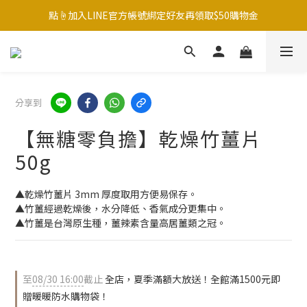
台灣本島滿$999/外島滿$1200/港澳滿$3000 運費我來付！
點☝️加入LINE官方帳號綁定好友再領取$50購物金
夏季滿額大放送！全館滿1500元贈暖暖防水購物袋~
台灣本島滿$999/外島滿$1200/港澳滿$3000 運費我來付！
分享到
【無糖零負擔】乾燥竹薑片
50g
▲乾燥竹薑片 3mm 厚度取用方便易保存。
▲竹薑經過乾燥後，水分降低、香氣成分更集中。
▲竹薑是台灣原生種，薑辣素含量高居薑類之冠。
至
08/30 16:00
截止
全店，夏季滿額大放送！全館滿1500元即
贈暖暖防水購物袋！