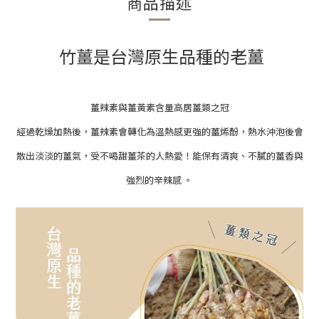
商品描述
竹薑是台灣原生品種的老薑
薑辣素
與
薑黃素
含量高居薑類之冠
經過乾燥加熱後，薑辣素會轉化為溫熱感更強的
薑烯酚，
熱水沖泡後會
散出淡淡的薑氣，受不喝甜薑茶的人熱愛！
能
保有清爽、不膩的薑香與
強烈的辛辣感
。