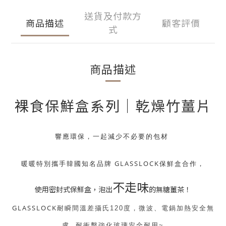
送貨及付款方
商品描述
顧客評價
式
商品描述
裸食保鮮盒系列│乾燥竹薑片
響應環保，一起減少不必要的包材 
暖暖特別攜手韓國知名品牌 GLASSLOCK保鮮盒合作，
不走味
使用密封式保鮮盒，泡出
的無糖薑茶！
GLASSLOCK
耐瞬間溫差攝氏120度，微波、電鍋加熱安全無
虞. 耐衝擊強化玻璃安全耐用~