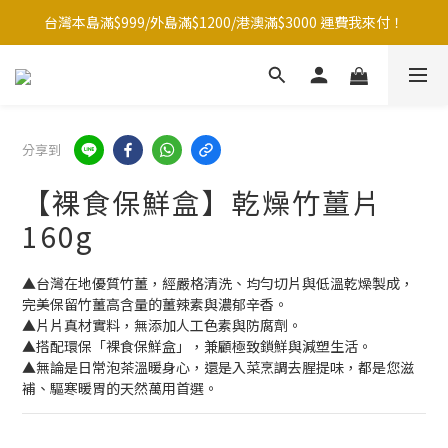
台灣本島滿$999/外島滿$1200/港澳滿$3000 運費我來付！
台灣本島滿$999/外島滿$1200/港澳滿$3000 運費我來付！
點☝️加入LINE官方帳號綁定好友再領取$50購物金
夏季滿額大放送！全館滿1500元贈暖暖防水購物袋~
分享到
台灣本島滿$999/外島滿$1200/港澳滿$3000 運費我來付！
【裸食保鮮盒】乾燥竹薑片
160g
▲台灣在地優質竹薑，經嚴格清洗、均勻切片與低溫乾燥製成，
完美保留竹薑高含量的薑辣素與濃郁辛香。
▲片片真材實料，無添加人工色素與防腐劑。
▲搭配環保「裸食保鮮盒」，兼顧極致鎖鮮與減塑生活。
▲無論是日常泡茶溫暖身心，還是入菜烹調去腥提味，都是您滋
補、驅寒暖胃的天然萬用首選。