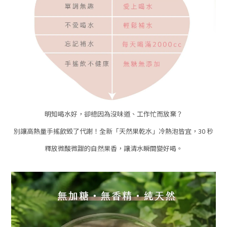
明知喝水好，卻總因為沒味道、工作忙而放棄？
別讓高熱量手搖飲毀了代謝！全新「天然果乾水」冷熱泡皆宜，
30 秒
釋放微酸微甜的自然果香，讓清水瞬間變好喝。