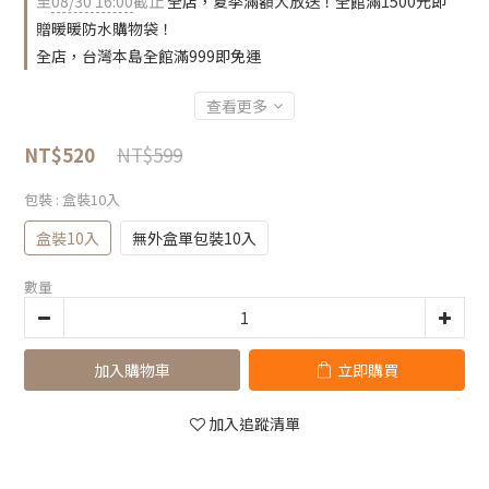
至
08/30 16:00
截止
全店，夏季滿額大放送！全館滿1500元即
贈暖暖防水購物袋！
全店，台灣本島全館滿999即免運
查看更多
NT$599
NT$520
包裝
: 盒裝10入
盒裝10入
無外盒單包裝10入
數量
加入購物車
立即購買
加入追蹤清單