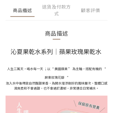
送貨及付款方
商品描述
顧客評價
式
商品描述
沁夏果乾水系列
│
蘋果玫瑰果乾水
人生三萬天
，喝水每一天 ；
以
“ 美國蘋果 ”
為主軸，
搭配有機的
“
屏東玫瑰花瓣
“
泡入水中後釋放自然酸甜果香，
為開水增添剛好的風味層次，
整體口感
清爽柔和不會過甜，也不會過於濃郁，非常適合日常補水。