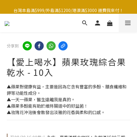
台灣本島滿$999/外島滿$1200/港澳滿$3000 運費我來付！
台灣本島滿$999/外島滿$1200/港澳滿$3000 運費我來付！
點☝️加入LINE官方帳號綁定好友再領取$50購物金
夏季滿額大放送！全館滿1500元贈暖暖防水購物袋~
分享到
台灣本島滿$999/外島滿$1200/港澳滿$3000 運費我來付！
【愛上喝水】蘋果玫瑰綜合果
乾水 - 10入
▲蘋果對健康有益，主要是因為它含有豐富的多酚、膳食纖維和
鉀等功能性成分。
▲一天一蘋果，醫生遠離我是真的。
▲蘋果多酚能有助於維持腸道中的好益菌！
▲玫瑰花沖泡後會散發出淡雅的花香與柔和的口感。