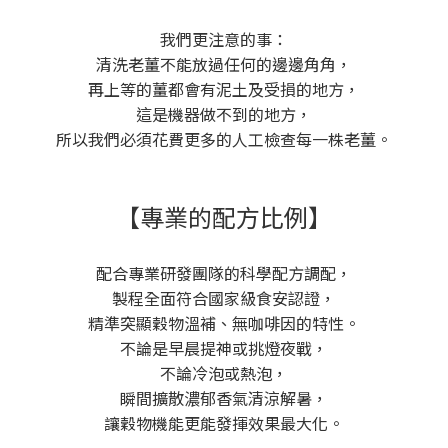
我們更注意的事：
清洗老薑不能放過任何的邊邊角角，
再上等的薑都會有泥土及受損的地方，
這是機器做不到的地方，
所以我們必須花費更多的人工檢查每一株老薑。
【專業的配方比例】
配合專業研發團隊的科學配方調配，
製程全面符合國家級食安認證，
精準突顯穀物溫補、無咖啡因的特性。
不論是早晨提神或挑燈夜戰，
不論冷泡或熱泡，
瞬間擴散濃郁香氣清涼解暑，
讓穀物機能更能發揮效果最大化。