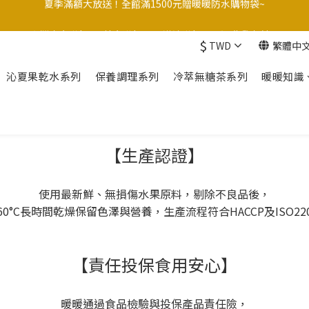
台灣本島滿$999/外島滿$1200/港澳滿$3000 運費我來付！
台灣本島滿$999/外島滿$1200/港澳滿$3000 運費我來付！
$
TWD
繁體中
點☝️加入LINE官方帳號綁定好友再領取$50購物金
沁夏果乾水系列
保養調理系列
冷萃無糖茶系列
暖暖知識
夏季滿額大放送！全館滿1500元贈暖暖防水購物袋~
台灣本島滿$999/外島滿$1200/港澳滿$3000 運費我來付！
【生產認證】
使用最新鮮、無損傷水果原料，剔除不良品後，
60°C長時間乾燥保留色澤與營養，生產流程符合HACCP及ISO22
【責任投保食用安心】
暖暖通過食品檢驗與投保產品責任險，