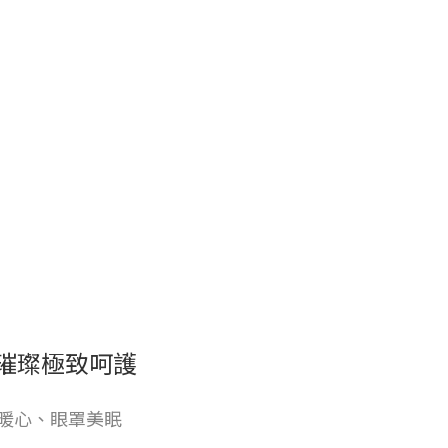
璀璨極致呵護
暖心、眼罩美眠