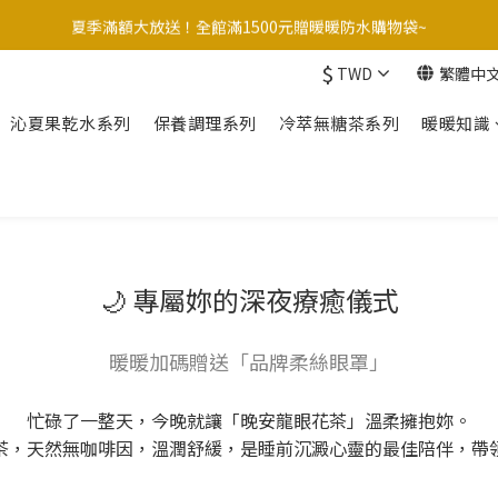
台灣本島滿$999/外島滿$1200/港澳滿$3000 運費我來付！
夏季滿額大放送！全館滿1500元贈暖暖防水購物袋~
$
TWD
繁體中
台灣本島滿$999/外島滿$1200/港澳滿$3000 運費我來付！
沁夏果乾水系列
保養調理系列
冷萃無糖茶系列
暖暖知識
🌙 專屬妳的深夜療癒儀式
暖暖加碼贈送「品牌柔絲眼罩」
忙碌了一整天，今晚就讓「晚安龍眼花茶」溫柔擁抱妳。
茶，天然無咖啡因，溫潤舒緩，是睡前沉澱心靈的最佳陪伴，帶