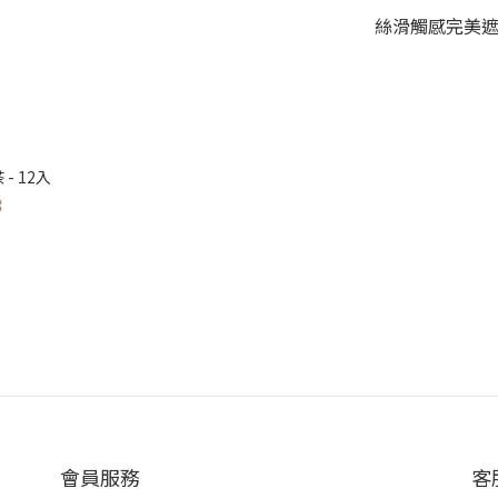
絲滑觸感完美
 12入
8
會員服務
客