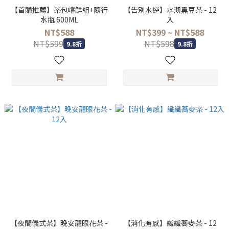
【首購推薦】茶包嚐鮮組+隨行
【告別水逆】水沏黑豆茶 - 12
水瓶 600ML
入
NT$588
NT$399 ~ NT$588
NT$599
NT$598
9.8折
9.8折
【夜間儀式茶】晚安龍眼花茶 -
【消化有感】纖纖蕎麥茶 - 12